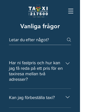
Vanliga frågor
Har ni fastpris och hur kan
jag få reda på ett pris för en
taxiresa mellan två
adresser?
- Enklast är att använda vår
webbokning. Fyll i ”Från- och
Kan jag förbeställa taxi?
tilladress". Klicka sedan ”Boka resa”
(Resa bokas inte nu, utan du går
- Ja och nej, du kan förbeställa taxi