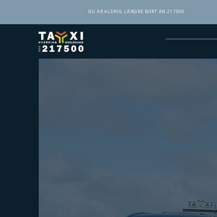
DU ÄR ALDRIG LÄNGRE BORT ÄN 217500