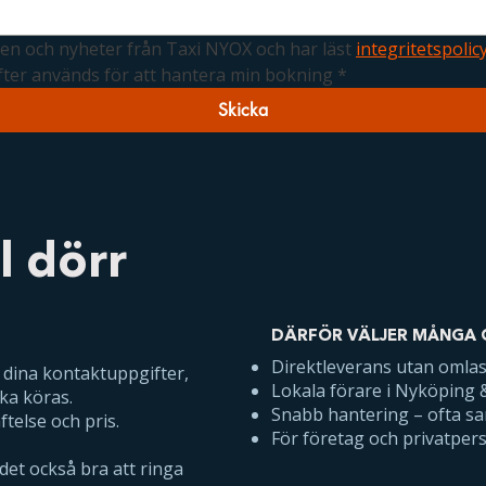
nden och nyheter från Taxi NYOX och har läst 
integritetspolic
fter används för att hantera min bokning
*
Skicka
ll dörr
DÄRFÖR VÄLJER MÅNGA 
Direktleverans utan omla
, dina kontaktuppgifter,
Lokala förare i Nyköping
ka köras.
Snabb hantering – ofta 
else och pris.
För företag och privatper
 det också bra att ringa