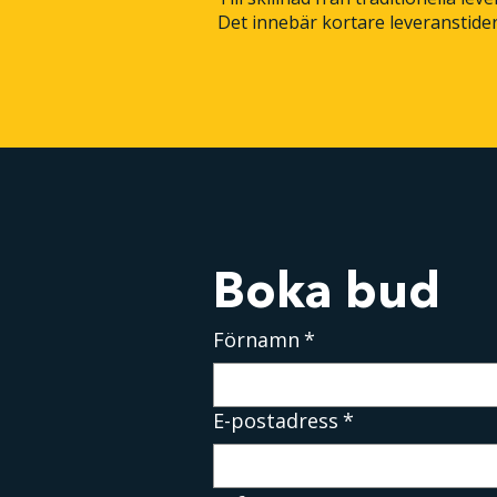
Det innebär kortare leveranstider 
Boka bud
Förnamn
*
E-postadress
*