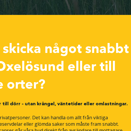
 skicka något snabbt
xelösund eller till
e orter?
 till dörr – utan krångel, väntetider eller omlastningar.
rivatpersoner. Det kan handla om allt från viktiga
 reservdelar eller glömda saker som måste fram snabbt.
veranser går våra bud direkt från avsändare till mottagare.