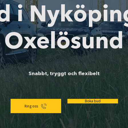
d i Nyköpin
Oxelösund
Snabbt, tryggt och flexibelt
Boka bud
Ring oss