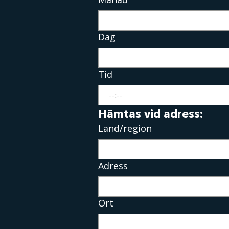
Dag
Tid
:
Hämtas vid adress:
Hämtas vid adress
Land/region
Adress
Ort