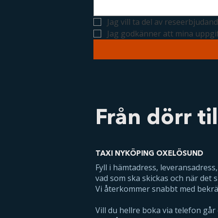
Jag vill ta del av reseerbjuda
Jag godkänner att mina uppgi
Från dörr ti
TAXI NYKÖPING OXELÖSUND
Fyll i hämtadress, leveransadress
vad som ska skickas och när det s
Vi återkommer snabbt med bekräft
Vill du hellre boka via telefon går