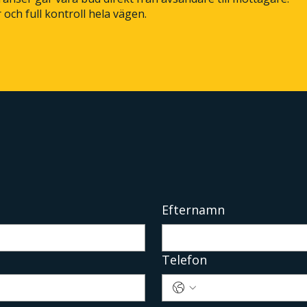
och full kontroll hela vägen.
Efternamn
Telefon