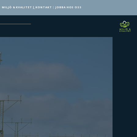
|
MILJÖ & KVALITET
|
KONTAKT
|
JOBBA HOS OSS