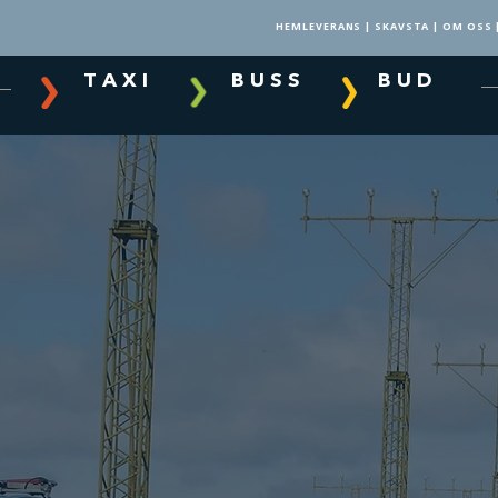
HEMLEVERANS
|
SKAVSTA
|
OM OSS
T A X I
B U S S
B U D